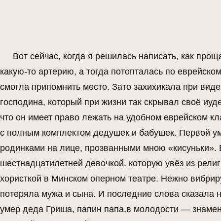
Вот сейчас, когда я решилась написать, как про
какую-то артерию, а тогда потопталась по еврейск
смогла припомнить место. Зато захихикала при вид
господина, который при жизни так скрывал своё иуд
что он имеет право лежать на удобном еврейском к
с полным комплектом дедушек и бабушек. Первой у
родинками на лице, прозванными мною «кисуньки». 
шестнадцатилетней девочкой, которую увёз из рели
хористкой в Минском оперном театре. Нежно вибри
потеряла мужа и сына. И последние слова сказала 
умер деда Гриша, папин папа,в молодости — знамен