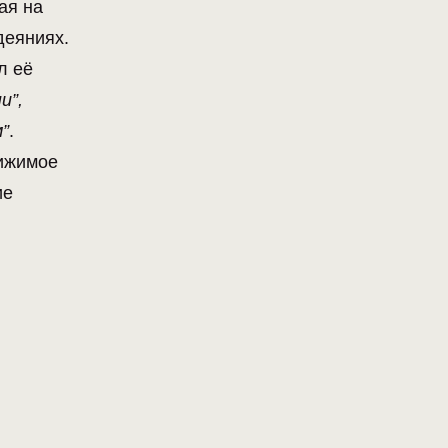
ая на
деяниях.
л её
и”,
”
.
вижимое
ие