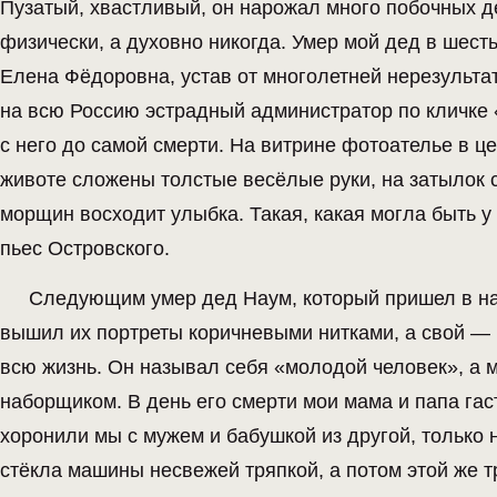
Пузатый, хвастливый, он нарожал много побочных д
физически, а духовно никогда. Умер мой дед в шес
Елена Фёдоровна, устав от многолетней нерезультат
на всю Россию эстрадный администратор по кличке «
с него до самой смерти. На витрине фотоателье в ц
животе сложены толстые весёлые руки, на затылок 
морщин восходит улыбка. Такая, какая могла быть 
пьес Островского.
Следующим умер дед Наум, который пришел в наш
вышил их портреты коричневыми нитками, а свой — 
всю жизнь. Он называл себя «молодой человек», а 
наборщиком. В день его смерти мои мама и папа га
хоронили мы с мужем и бабушкой из другой, только
стёкла машины несвежей тряпкой, а потом этой же т