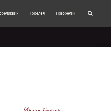
ореликвии
Горелея
Говорелик
Ирина Горелик