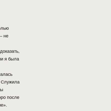
олью
— не
доказать,
ни я была
талась
. Служила
ны
оро после
ие».