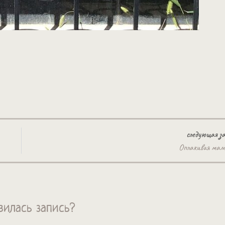
следующая з
Оплакивая ма
вилась запись?