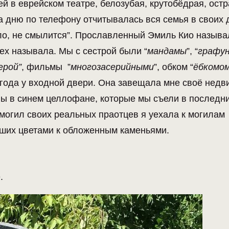
й в еврейском театре, белозубая, крутобёдрая, остр
а дню по телефону отчитывалась вся семья в своих 
ло, не смылится”. Прославленный Эмиль Кио называ
х называла. Мы с сестрой были “
мандамы
”, “
графун
ерой”
, фильмы ”
многозасерийными
”, обком “
ёбкомом
 года у входной двери. Она завещала мне своё нед
ы в синем целлофане, которые мы съели в последн
 могил своих реальных праотцев я уехала к могилам
сших цветами к обложенным каменьями.
.