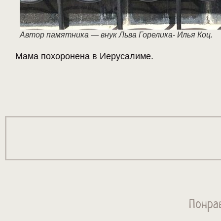
Автор памятника — внук Льва Горелика- Илья Коц.
Мама похоронена в Иерусалиме.
Понра