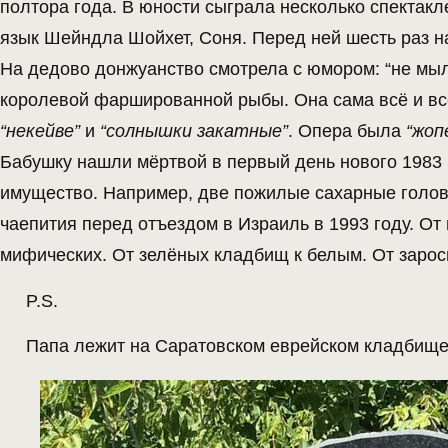
полтора года. В юности сыграла несколько спектакле
язык Шейндла Шойхет, Соня. Перед ней шесть раз н
На дедово донжуанство смотрела с юмором: “не мы
королевой фаршированной рыбы. Она сама всё и все
“некейве”
и
“солнышки закатные”
. Опера была
“жоп
Бабушку нашли мёртвой в первый день нового 1983
имущество. Например, две пожилые сахарные голов
чаепития перед отъездом в Израиль в 1993 году. От
мифических. От зелёных кладбищ к белым. От заро
P.S.
Папа лежит на Саратовском еврейском кладбище