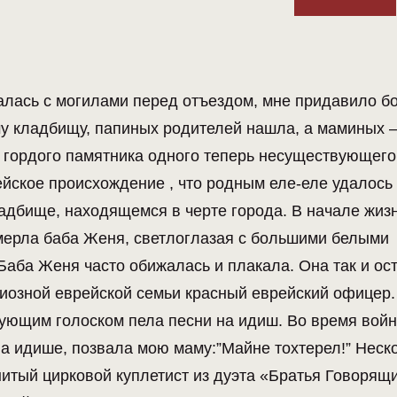
щалась с могилами перед отъездом, мне придавило б
ому кладбищу, папиных родителей нашла, а маминых 
е гордого памятника одного теперь несуществующего
ейское происхождение , что родным еле-еле удалось 
ладбище, находящемся в черте города. В начале жиз
мерла баба Женя, светлоглазая с большими белыми
Баба Женя часто обижалась и плакала. Она так и ос
гиозной еврейской семьи красный еврейский офицер
рующим голоском пела песни на идиш. Во время вой
на идише, позвала мою маму:”Майне тохтерел!” Неск
итый цирковой куплетист из дуэта «Братья Говорящ