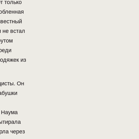
т только
любленная
звестный
и не встал
рутом
среди
родяжек из
цисты. Он
бабушки
а Наума
вытирала
рла через