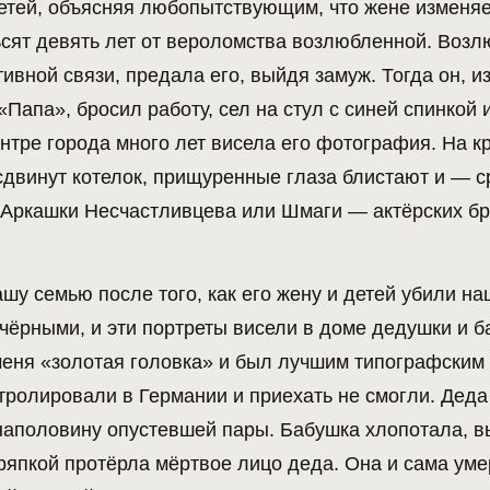
етей, объясняя любопытствующим, что жене изменяе
тьсят девять лет от вероломства возлюбленной. Воз
ивной связи, предала его, выйдя замуж. Тогда он, и
Папа», бросил работу, сел на стул с синей спинкой 
ентре города много лет висела его фотография. На к
сдвинут котелок, прищуренные глаза блистают и — 
у Аркашки Несчастливцева или Шмаги — актёрских б
у семью после того, как его жену и детей убили на
чёрными, и эти портреты висели в доме дедушки и 
меня «золотая головка» и был лучшим типографским
стролировали в Германии и приехать не смогли. Дед
 наполовину опустевшей пары. Бабушка хлопотала, 
ряпкой протёрла мёртвое лицо деда. Она и сама уме