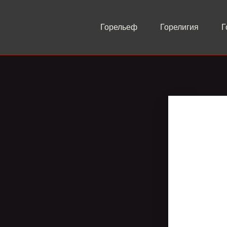
Горельеф
Горелигия
Г