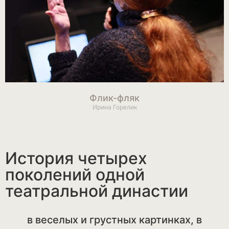
Флик-фляк
Ирина Горелик
История четырех
поколений одной
театральной династии
в веселых и грустных картинках, в