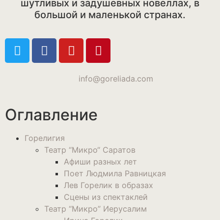
шутливых и задушевных новеллах, в
большой и маленькой странах.
info@goreliada.com
Оглавление
Горелигия
Театр “Микро“ Саратов
Афиши разных лет
Поет Людмила Равницкая
Лев Горелик в образах
Сцены из спектаклей
Театр “Микро” Иерусалим